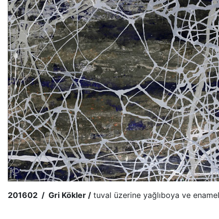
201602 / Gri Kökler /
tuval üzerine yağlıboya ve enamel