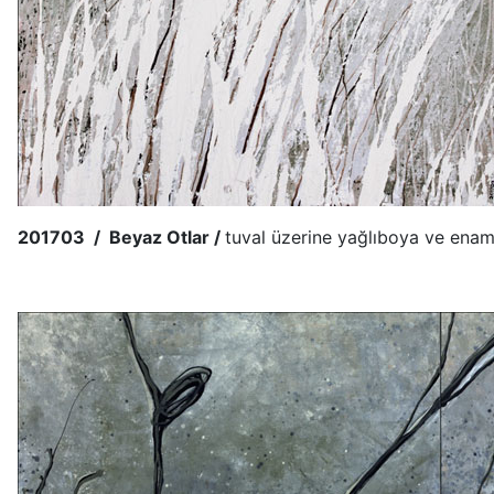
201703 / Beyaz Otlar /
tuval üzerine yağlıboya ve enam